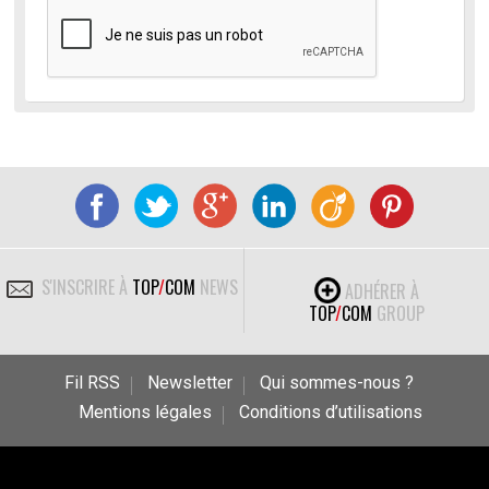
S'INSCRIRE À
TOP
/
COM
NEWS
ADHÉRER À
TOP
/
COM
GROUP
Fil RSS
Newsletter
Qui sommes-nous ?
Mentions légales
Conditions d’utilisations