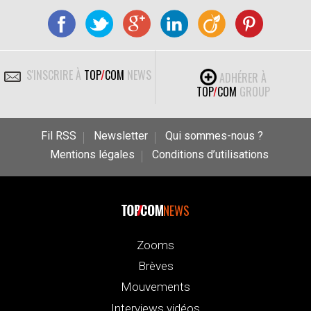
S'INSCRIRE À
TOP
/
COM
NEWS
ADHÉRER À
TOP
/
COM
GROUP
Fil RSS
Newsletter
Qui sommes-nous ?
Mentions légales
Conditions d’utilisations
NEWS
Zooms
Brèves
Mouvements
Interviews vidéos