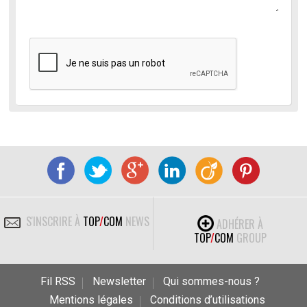
S'INSCRIRE À
TOP
/
COM
NEWS
ADHÉRER À
TOP
/
COM
GROUP
Fil RSS
Newsletter
Qui sommes-nous ?
Mentions légales
Conditions d’utilisations