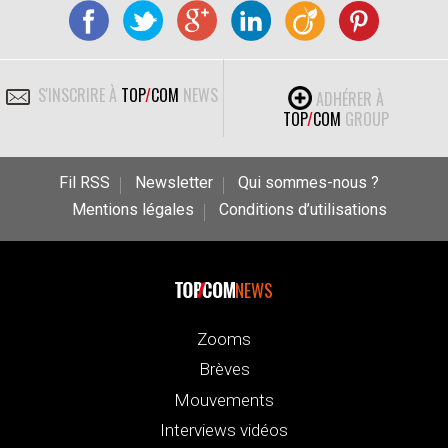
S'INSCRIRE À
TOP
/
COM
NEWS
ADHÉRER À
TOP
/
COM
GROUP
Fil RSS
Newsletter
Qui sommes-nous ?
Mentions légales
Conditions d’utilisations
NEWS
Zooms
Brèves
Mouvements
Interviews vidéos