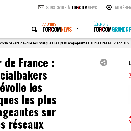
S'INSCRIRE À
TOP
COM
NEWS
ADHÉRE
ACTUALITÉS
ÉVÉNEMENTS
TOP
COM
NEWS
TOP
COM
GRANDS P
Socialbakers dévoile les marques les plus engageantes sur les réseaux sociaux
r de France :
L
cialbakers
B
E
évoile les
ues les plus
ageantes sur
P
es réseaux
M