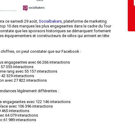
era ce samedi 29 août,
Socialbakers
, plateforme de marketing
e top 10 des marques les plus engageantes dans le cadre du Tour
constate que les sponsors historiques se démarquent fortement
s équipementiers et constructeurs de vélos qui arrivent en tête
 chiffres, on peut constater que sur Facebook :
lus engageantes avec 66 266 interactions
 57 355 interactions
ème rang avec 55 157 interactions
 42 329 interactions
n avec 27 822 interactions
endances légèrement différentes :
lus engageantes avec 122 146 interactions
lace avec 106 396 interactions
9 465 interactions
ec 64 079 interactions
c 61 989 interactions