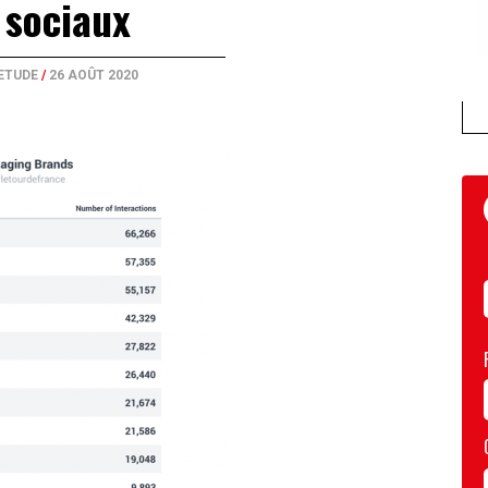
sociaux
ETUDE
/
26 AOÛT 2020