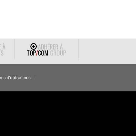
E À
ADHÉRER À
S
TOP
/
COM
GROUP
ns d’utilisations