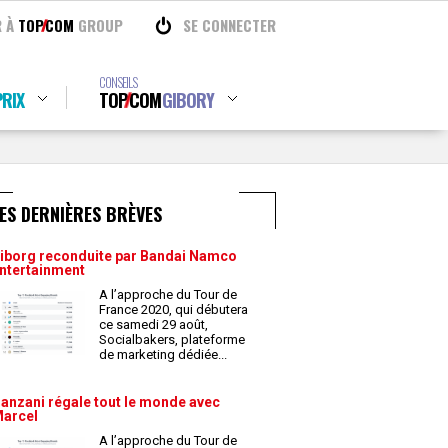
R À
TOP
COM
GROUP
SE CONNECTER
CONSEILS
RIX
TOP
COM
GIBORY
ES DERNIÈRES BRÈVES
iborg reconduite par Bandai Namco
ntertainment
A l’approche du Tour de
France 2020, qui débutera
ce samedi 29 août,
Socialbakers, plateforme
de marketing dédiée
...
anzani régale tout le monde avec
arcel
A l’approche du Tour de