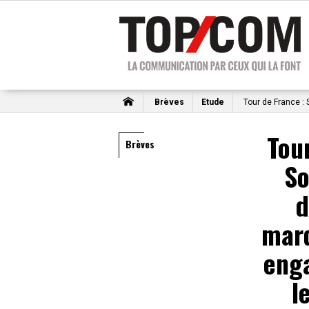
Brèves
Etude
Tour de France : 
Tou
Brèves
So
d
marq
eng
l