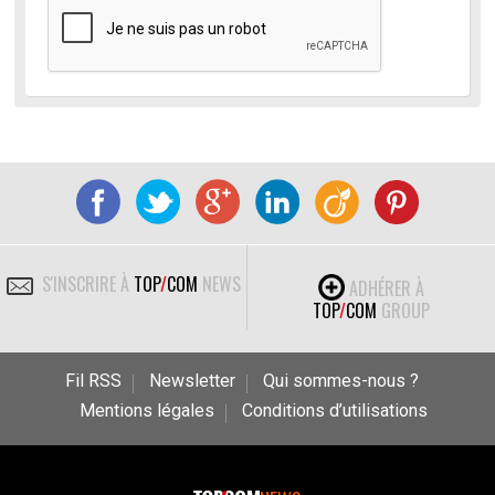
S'INSCRIRE À
TOP
/
COM
NEWS
ADHÉRER À
TOP
/
COM
GROUP
Fil RSS
Newsletter
Qui sommes-nous ?
Mentions légales
Conditions d’utilisations