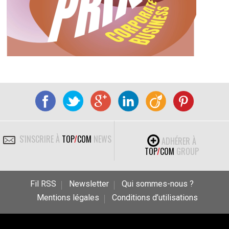
S'INSCRIRE À
TOP
/
COM
NEWS
ADHÉRER À
TOP
/
COM
GROUP
Fil RSS
Newsletter
Qui sommes-nous ?
Mentions légales
Conditions d’utilisations