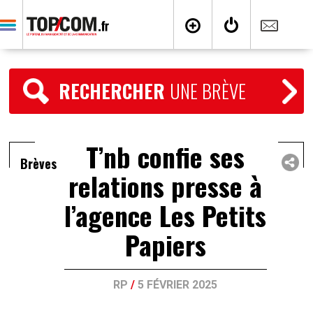
RECHERCHER
UNE BRÈVE
T’nb confie ses
Brèves
relations presse à
l’agence Les Petits
Papiers
RP
/
5 FÉVRIER 2025