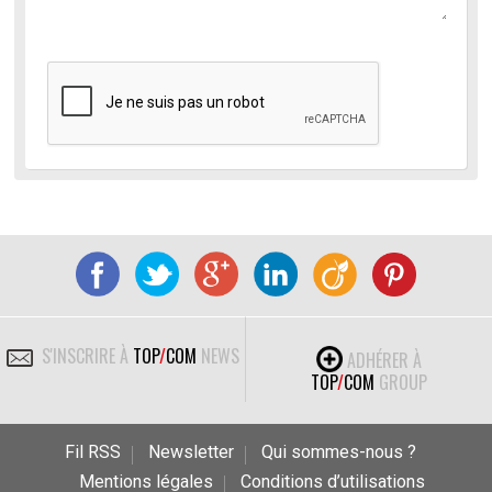
S'INSCRIRE À
TOP
/
COM
NEWS
ADHÉRER À
TOP
/
COM
GROUP
Fil RSS
Newsletter
Qui sommes-nous ?
Mentions légales
Conditions d’utilisations