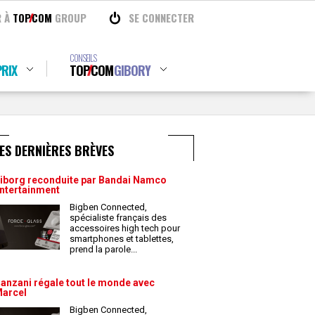
R À
TOP
COM
GROUP
SE CONNECTER
CONSEILS
RIX
TOP
COM
GIBORY
ES DERNIÈRES BRÈVES
iborg reconduite par Bandai Namco
ntertainment
Bigben Connected,
spécialiste français des
accessoires high tech pour
smartphones et tablettes,
prend la parole
...
anzani régale tout le monde avec
arcel
Bigben Connected,