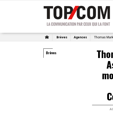
Brèves
Agences
Thomas Marko
Tho
Brèves
A
mo
C
A