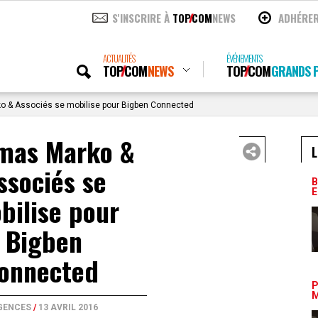
S'INSCRIRE À
TOP
COM
NEWS
ADHÉRE
ACTUALITÉS
ÉVÉNEMENTS
TOP
COM
NEWS
TOP
COM
GRANDS P
 & Associés se mobilise pour Bigben Connected
mas Marko &
L
ssociés se
B
E
bilise pour
Bigben
onnected
P
M
GENCES
/
13 AVRIL 2016