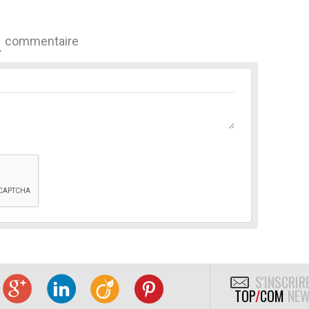
commentaire
S'INSCRIR
TOP
/
COM
NEW