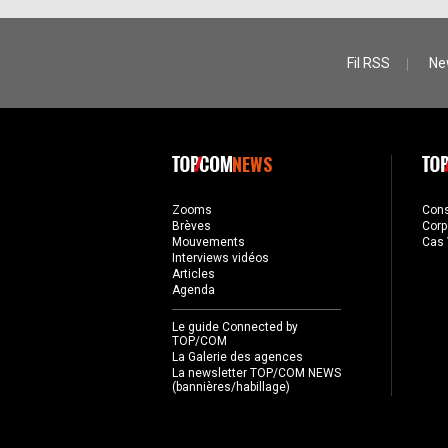
Fil RSS
Ne
NEWS
Zooms
Con
Brèves
Corp
Mouvements
Cas 
Interviews vidéos
Articles
Agenda
Le guide Connected by
TOP/COM
La Galerie des agences
La newsletter TOP/COM NEWS
(bannières/habillage)