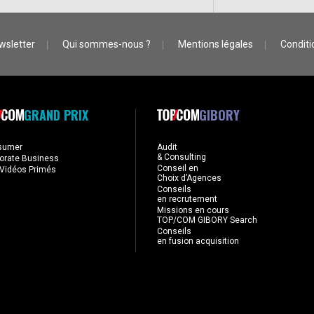
wsletter
Qui sommes-nous ?
Mentions légales
Conditio
GRAND PRIX
GIBORY
sumer
Audit
& Consulting
orate Business
Conseil en
Vidéos Primés
Choix d’Agences
Conseils
en recrutement
Missions en cours
TOP/COM GIBORY Search
Conseils
en fusion acquisition