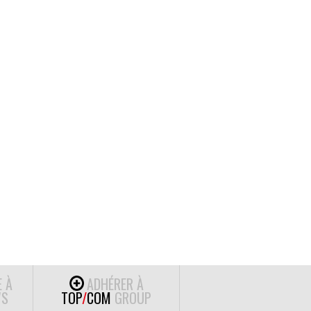
E À
ADHÉRER À
S
TOP
/
COM
GROUP