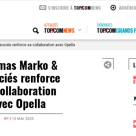
S'INSCRIRE À
TOP
COM
NEWS
ADHÉRE
ACTUALITÉS
ÉVÉNEMENTS
TOP
COM
NEWS
TOP
COM
GRANDS P
ciés renforce sa collaboration avec Opella
mas Marko &
L
ciés renforce
B
E
collaboration
vec Opella
RP
/
15 MAI 2025
P
M