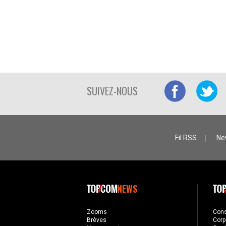
SUIVEZ-NOUS
Fil RSS
Ne
NEWS
Zooms
Con
Brèves
Corp