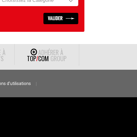
E À
ADHÉRER À
S
TOP
/
COM
GROUP
ns d’utilisations