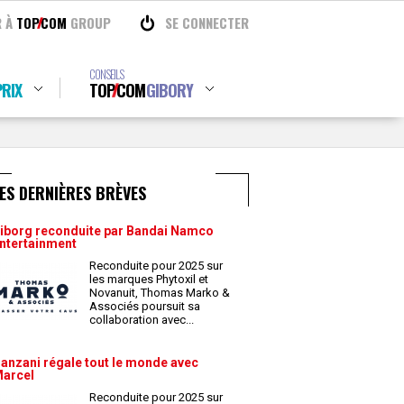
R À
TOP
COM
GROUP
SE CONNECTER
CONSEILS
RIX
TOP
COM
GIBORY
ES DERNIÈRES BRÈVES
iborg reconduite par Bandai Namco
ntertainment
Reconduite pour 2025 sur
les marques Phytoxil et
Novanuit, Thomas Marko &
Associés poursuit sa
collaboration avec
...
anzani régale tout le monde avec
arcel
Reconduite pour 2025 sur