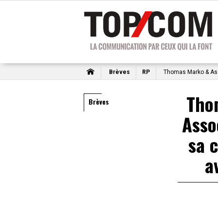
Brèves
RP
Thomas Marko & Asso
Tho
Brèves
Asso
sa 
a