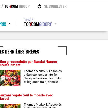
R À
TOP
COM
GROUP
SE CONNECTER
CONSEILS
RIX
TOP
COM
GIBORY
ES DERNIÈRES BRÈVES
iborg reconduite par Bandai Namco
ntertainment
Thomas Marko & Associés
a été retenue par Interfel,
l’Interprofession des fruits
et légumes frais, dans le
...
anzani régale tout le monde avec
arcel
Thomas Marko & Associés