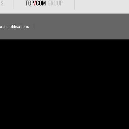
S
TOP
/
COM
GROUP
ns d’utilisations