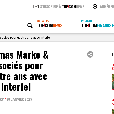
S'INSCRIRE À
TOP
COM
NEWS
ADHÉRE
ACTUALITÉS
ÉVÉNEMENTS
TOP
COM
NEWS
TOP
COM
GRANDS P
ciés pour quatre ans avec Interfel
mas Marko &
L
sociés pour
B
E
tre ans avec
Interfel
RP
/
28 JANVIER 2025
P
M