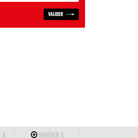
E À
ADHÉRER À