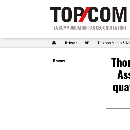
Brèves
RP
Thomas Marko & Asso
Tho
Brèves
As
qua