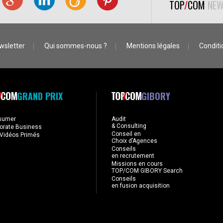
TOP
/
COM
NEW
wsletter
Qui sommes-nous ?
Mentions légales
Conditio
GRAND PRIX
GIBORY
sumer
Audit
& Consulting
orate Business
Conseil en
Vidéos Primés
Choix d’Agences
Conseils
en recrutement
Missions en cours
TOP/COM GIBORY Search
Conseils
en fusion acquisition