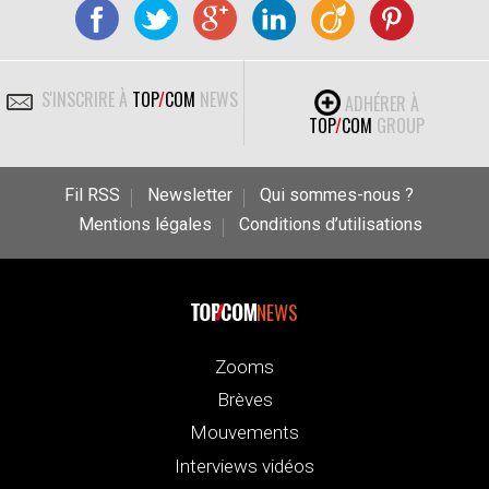
S'INSCRIRE À
TOP
/
COM
NEWS
ADHÉRER À
TOP
/
COM
GROUP
Fil RSS
Newsletter
Qui sommes-nous ?
Mentions légales
Conditions d’utilisations
NEWS
Zooms
Brèves
Mouvements
Interviews vidéos