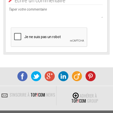
Ecrire un commentaire
S'INSCRIRE À
TOP
/
COM
NEWS
ADHÉRER À
TOP
/
COM
GROUP