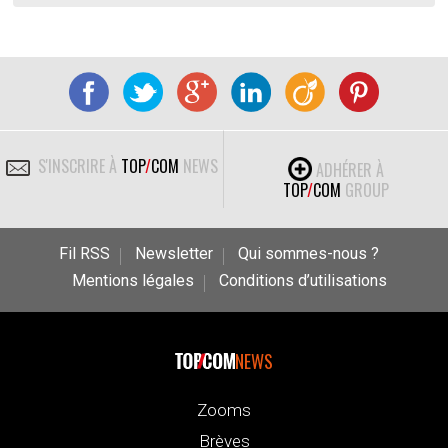
S'INSCRIRE À
TOP
/
COM
NEWS
ADHÉRER À
TOP
/
COM
GROUP
Fil RSS
Newsletter
Qui sommes-nous ?
Mentions légales
Conditions d’utilisations
NEWS
Zooms
Brèves