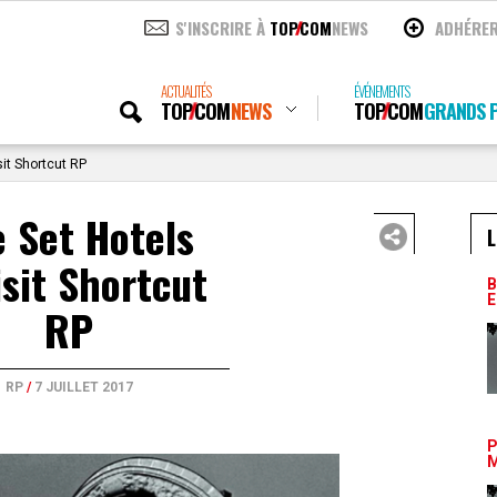
S'INSCRIRE À
TOP
COM
NEWS
ADHÉRE
ACTUALITÉS
ÉVÉNEMENTS
TOP
COM
NEWS
TOP
COM
GRANDS P
it Shortcut RP
 Set Hotels
L
sit Shortcut
B
E
RP
RP
/
7 JUILLET 2017
P
M