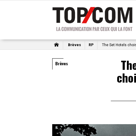
Brèves
RP
The Set Hotels chois
The
Brèves
choi