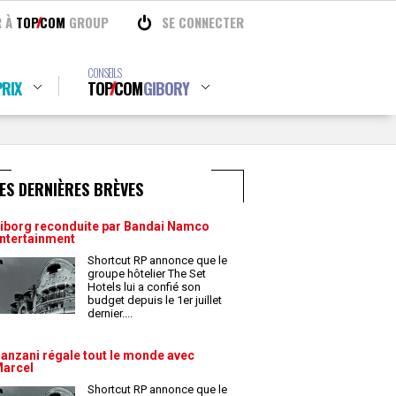
R À
TOP
COM
GROUP
SE CONNECTER
CONSEILS
RIX
TOP
COM
GIBORY
ES DERNIÈRES BRÈVES
iborg reconduite par Bandai Namco
ntertainment
Shortcut RP annonce que le
groupe hôtelier The Set
Hotels lui a confié son
budget depuis le 1er juillet
dernier.
...
anzani régale tout le monde avec
arcel
Shortcut RP annonce que le