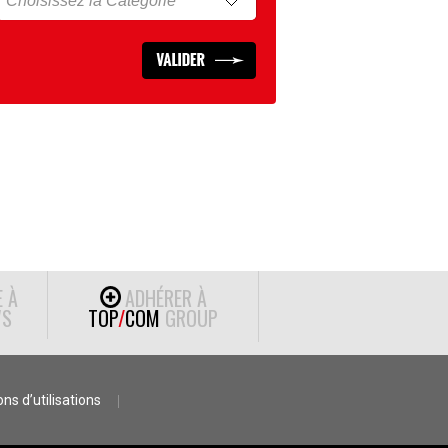
E À
ADHÉRER À
S
TOP
/
COM
GROUP
ns d’utilisations