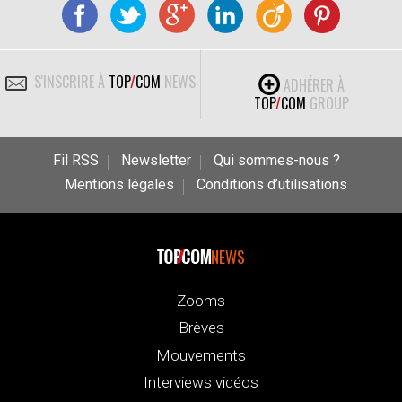
S'INSCRIRE À
TOP
/
COM
NEWS
ADHÉRER À
TOP
/
COM
GROUP
Fil RSS
Newsletter
Qui sommes-nous ?
Mentions légales
Conditions d’utilisations
NEWS
Zooms
Brèves
Mouvements
Interviews vidéos