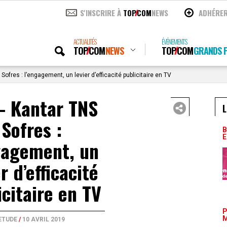
S'INSCRIRE À
TOP
COM
NEWS
ADHÉRE
ACTUALITÉS
ÉVÉNEMENTS
TOP
COM
NEWS
TOP
COM
GRANDS P
ofres : l’engagement, un levier d’efficacité publicitaire en TV
– Kantar TNS
L
Sofres :
B
E
gagement, un
r d’efficacité
icitaire en TV
P
M
ETUDE
/
10 AVRIL 2019