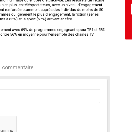
on, d'image ou encore d’attractivité. Les résultats de l'étude
us en plus les téléspectateurs, avec un niveau d'engagement
t renforcé notamment auprès des individus de moins de 50
mes qui génèrent le plus d'engagement, la fiction (séries
ms à 65%) et le sport (67%) arrivent en tête.
égèrement avec 69% de programmes engageants pour TF1 et 58%
, contre 56% en moyenne pour l'ensemble des chaînes TV
commentaire