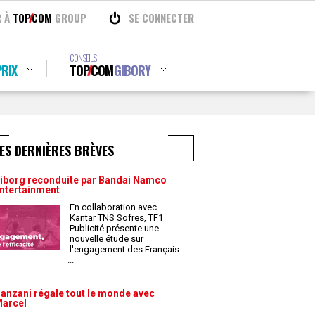
R À
TOP
COM
GROUP
SE CONNECTER
CONSEILS
RIX
TOP
COM
GIBORY
ES DERNIÈRES BRÈVES
iborg reconduite par Bandai Namco
ntertainment
En collaboration avec
Kantar TNS Sofres, TF1
Publicité présente une
nouvelle étude sur
l'engagement des Français
...
anzani régale tout le monde avec
arcel