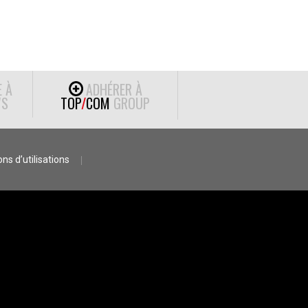
E À
ADHÉRER À
S
TOP
/
COM
GROUP
ns d’utilisations