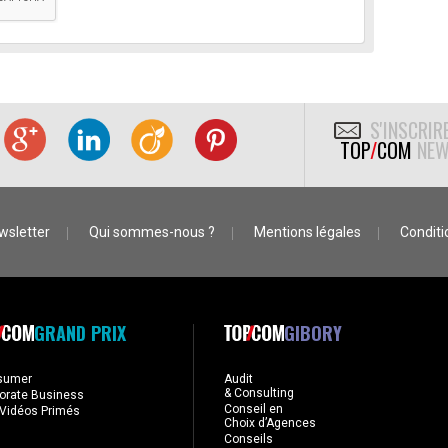
S'INSCRIR
TOP
/
COM
NEW
wsletter
Qui sommes-nous ?
Mentions légales
Conditio
GRAND PRIX
GIBORY
sumer
Audit
& Consulting
orate Business
Conseil en
Vidéos Primés
Choix d’Agences
Conseils