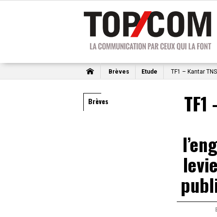
Brèves
Etude
TF1 – Kantar TNS S
TF1 
Brèves
l’en
levie
publ