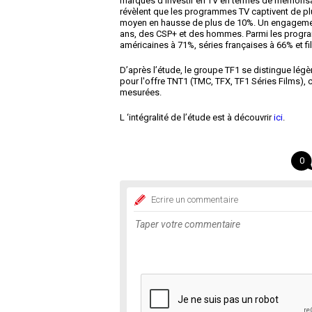
marques d’investir en TV en termes de mémorisati
révèlent que les programmes TV captivent de pl
moyen en hausse de plus de 10%. Un engagemen
ans, des CSP+ et des hommes. Parmi les program
américaines à 71%, séries françaises à 66% et fil
D’après l’étude, le groupe TF1 se distingue l
pour l'offre TNT1 (TMC, TFX, TF1 Séries Films)
mesurées.
L ‘intégralité de l’étude est à découvrir
ici
.
0
Ecrire un commentaire