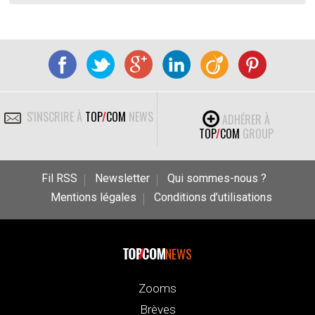
S'INSCRIRE À
TOP
/
COM
NEWS
ADHÉRER À
TOP
/
COM
GROUP
Fil RSS
Newsletter
Qui sommes-nous ?
Mentions légales
Conditions d’utilisations
NEWS
Zooms
Brèves