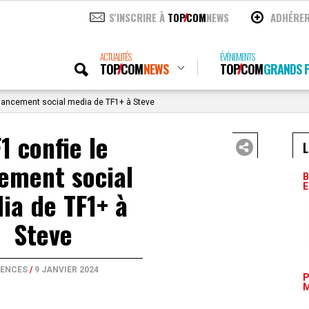
S'INSCRIRE À
TOP
COM
NEWS
ADHÉRE
ACTUALITÉS
ÉVÉNEMENTS
TOP
COM
NEWS
TOP
COM
GRANDS P
 lancement social media de TF1+ à Steve
1 confie le
L
ement social
B
E
ia de TF1+ à
Steve
ENCES
/
9 JANVIER 2024
P
M