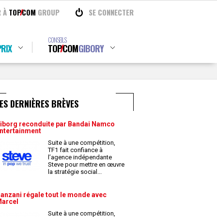
R À
TOP
COM
GROUP
SE CONNECTER
CONSEILS
RIX
TOP
COM
GIBORY
ES DERNIÈRES BRÈVES
iborg reconduite par Bandai Namco
ntertainment
Suite à une compétition,
TF1 fait confiance à
l’agence indépendante
Steve pour mettre en œuvre
la stratégie social
...
anzani régale tout le monde avec
arcel
Suite à une compétition,