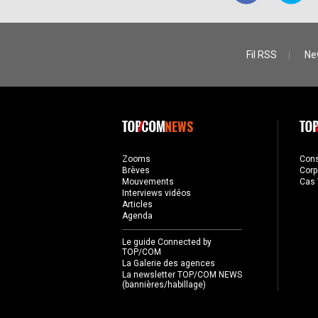
Fil RSS
Ne
NEWS
Zooms
Con
Brèves
Corp
Mouvements
Cas 
Interviews vidéos
Articles
Agenda
Le guide Connected by
TOP/COM
La Galerie des agences
La newsletter TOP/COM NEWS
(bannières/habillage)