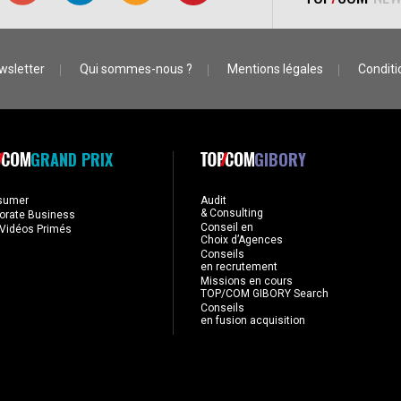
wsletter
Qui sommes-nous ?
Mentions légales
Conditio
GRAND PRIX
GIBORY
sumer
Audit
& Consulting
orate Business
Conseil en
Vidéos Primés
Choix d’Agences
Conseils
en recrutement
Missions en cours
TOP/COM GIBORY Search
Conseils
en fusion acquisition