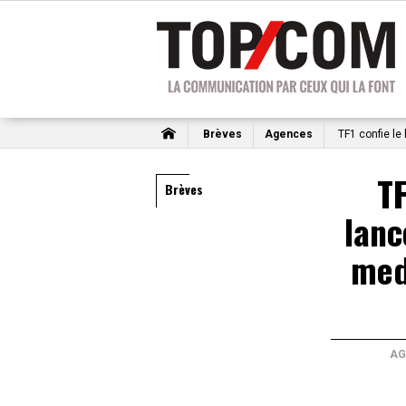
Brèves
Agences
TF1 confie le
TF
Brèves
lanc
med
AG