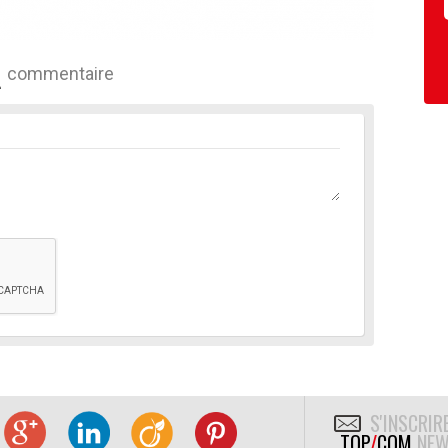
commentaire
S'INSCRIR
TOP
/
COM
NEW