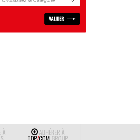
E À
ADHÉRER À
S
TOP
/
COM
GROUP