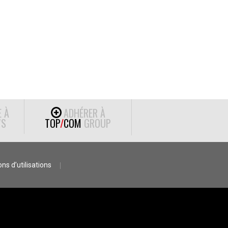
E À
ADHÉRER À
S
TOP
/
COM
GROUP
ns d’utilisations