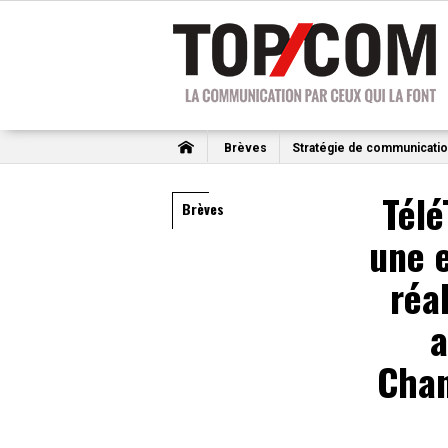
Brèves
Stratégie de communicati
Tél
Brèves
une 
réal
a
Chan