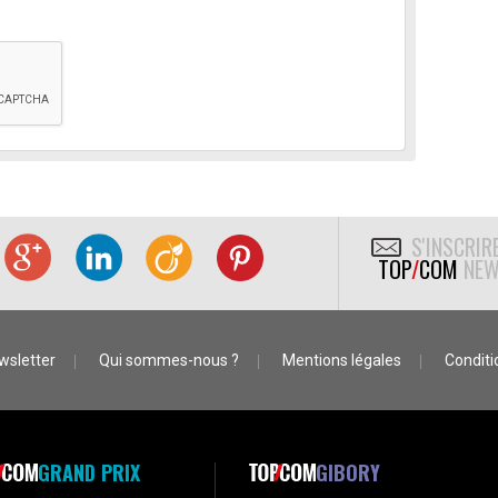
S'INSCRIR
TOP
/
COM
NEW
wsletter
Qui sommes-nous ?
Mentions légales
Conditio
GRAND PRIX
GIBORY