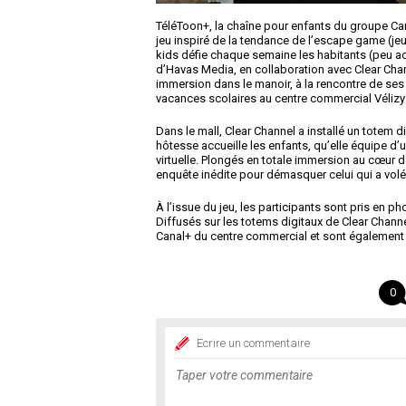
TéléToon+, la chaîne pour enfants du groupe Can
jeu inspiré de la tendance de l’escape game (j
kids défie chaque semaine les habitants (peu acc
d’Havas Media, en collaboration avec Clear Chann
immersion dans le manoir, à la rencontre de ses h
vacances scolaires au centre commercial Vélizy 
Dans le mall, Clear Channel a installé un totem d
hôtesse accueille les enfants, qu’elle équipe d’
virtuelle. Plongés en totale immersion au cœur d
enquête inédite pour démasquer celui qui a volé 
À l’issue du jeu, les participants sont pris en ph
Diffusés sur les totems digitaux de Clear Channe
Canal+ du centre commercial et sont également 
0
Ecrire un commentaire