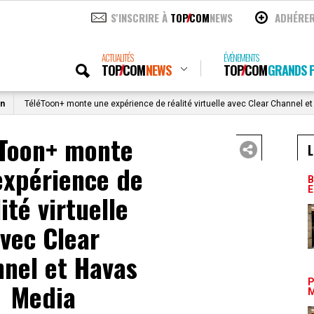
S'INSCRIRE À
TOP
COM
NEWS
ADHÉRE
ACTUALITÉS
ÉVÉNEMENTS
TOP
COM
NEWS
TOP
COM
GRANDS P
on
TéléToon+ monte une expérience de réalité virtuelle avec Clear Channel e
éToon+ monte
L
expérience de
B
E
ité virtuelle
vec Clear
nel et Havas
P
Media
M