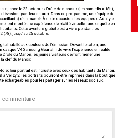
al+, lance le 22 octobre « Drôle de manoir » (les samedis à 18h),
eu d’évasion grandeur nature). Dans ce programme, une équipe de
ueillants) d’un manoir. À cette occasion, les équipes d’Adcity et
el ont monté une expérience de réalité virtuelle : une enquête en
abitants. Cette aventure gratuite est à vivre pendant les
2 (78), jusqu’au 25 octobre.
igital habillé aux couleurs de l’émission. Devant le totem, une
un casque VR Samsung Gear afin de vivre l’expérience en réalité
e Drôle du Manoir, les jeunes visiteurs devront mener une
la clef du Manoir.
oto et leur portrait est incrusté avec ceux des habitants du Manoir.
l à Vélizy 2, les portraits pourront être imprimés dans la boutique
téléchargeables pour les partager sur les réseaux sociaux.
commentaire