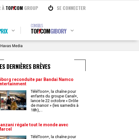
R À
TOP
COM
GROUP
SE CONNECTER
CONSEILS
RIX
TOP
COM
GIBORY
t Havas Media
ES DERNIÈRES BRÈVES
iborg reconduite par Bandai Namco
ntertainment
TéléToon+, la chaîne pour
enfants du groupe Canal+,
lance le 22 octobre « Drôle
de manoir » (les samedis à
18h),
...
anzani régale tout le monde avec
arcel
TéléToon+, la chaîne pour