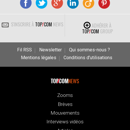
S'INSCRIRE À
TOP
/
COM
NEWS
ADHÉRER À
TOP
/
COM
GROUP
Fil RSS
Newsletter
Qui sommes-nous ?
Mentions légales
Conditions d’utilisations
NEWS
Zooms
Brèves
Mouvements
Interviews vidéos