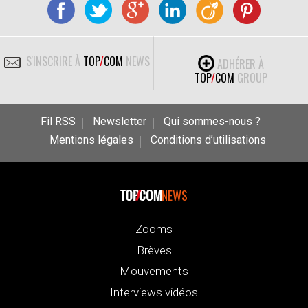
S'INSCRIRE À
TOP
/
COM
NEWS
ADHÉRER À
TOP
/
COM
GROUP
Fil RSS
Newsletter
Qui sommes-nous ?
Mentions légales
Conditions d’utilisations
NEWS
Zooms
Brèves
Mouvements
Interviews vidéos