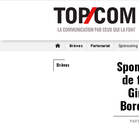
Brèves
Partenariat
Sponsoring :
Spon
Brèves
de 
Gi
Bor
PAR