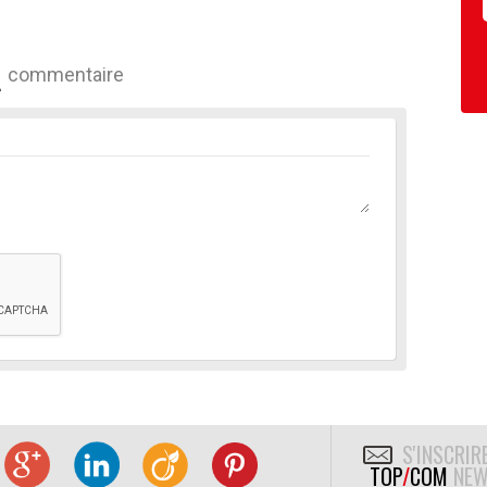
commentaire
S'INSCRIR
TOP
/
COM
NEW