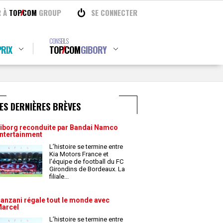
R À
TOP
COM
GROUP
SE CONNECTER
CONSEILS
RIX
TOP
COM
GIBORY
ES DERNIÈRES BRÈVES
iborg reconduite par Bandai Namco
ntertainment
L’histoire se termine entre
Kia Motors France et
l’équipe de football du FC
Girondins de Bordeaux. La
filiale
...
anzani régale tout le monde avec
arcel
L’histoire se termine entre