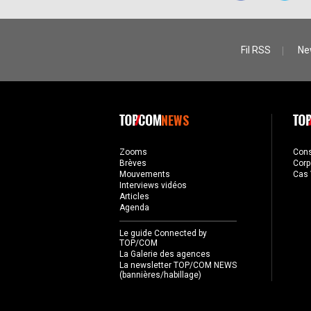
Fil RSS
Ne
NEWS
Zooms
Con
Brèves
Corp
Mouvements
Cas 
Interviews vidéos
Articles
Agenda
Le guide Connected by
TOP/COM
La Galerie des agences
La newsletter TOP/COM NEWS
(bannières/habillage)