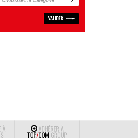
E À
ADHÉRER À
S
TOP
/
COM
GROUP