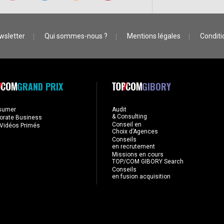
wsletter
Qui sommes-nous ?
Mentions légales
Conditio
GRAND PRIX
GIBORY
sumer
Audit
& Consulting
orate Business
Conseil en
Vidéos Primés
Choix d’Agences
Conseils
en recrutement
Missions en cours
TOP/COM GIBORY Search
Conseils
en fusion acquisition