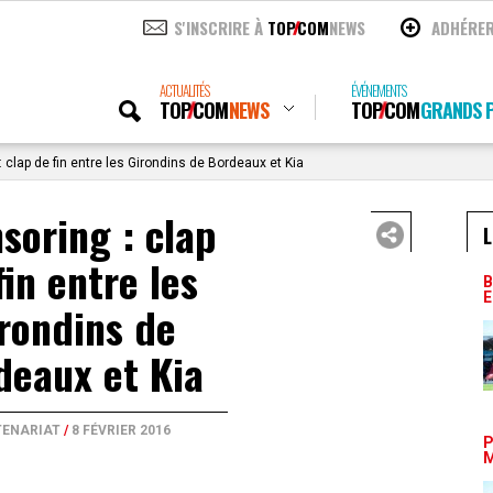
S'INSCRIRE À
TOP
COM
NEWS
ADHÉRE
ACTUALITÉS
ÉVÉNEMENTS
TOP
COM
NEWS
TOP
COM
GRANDS P
 clap de fin entre les Girondins de Bordeaux et Kia
soring : clap
L
fin entre les
B
E
rondins de
deaux et Kia
TENARIAT
/
8 FÉVRIER 2016
P
M