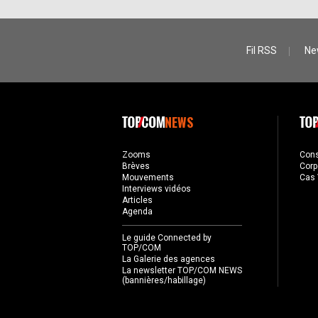
Fil RSS
Ne
NEWS
Zooms
Con
Brèves
Corp
Mouvements
Cas 
Interviews vidéos
Articles
Agenda
Le guide Connected by
TOP/COM
La Galerie des agences
La newsletter TOP/COM NEWS
(bannières/habillage)