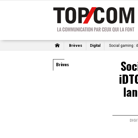
Brèves
Digital
Social gaming : 
Soc
Brèves
iDT
lan
DIG