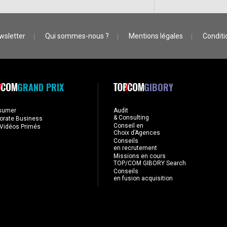
wsletter
Qui sommes-nous ?
Mentions légales
Conditio
GRAND PRIX
GIBORY
sumer
Audit
& Consulting
orate Business
Conseil en
Vidéos Primés
Choix d’Agences
Conseils
en recrutement
Missions en cours
TOP/COM GIBORY Search
Conseils
en fusion acquisition