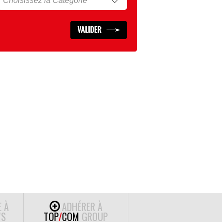
E À
ADHÉRER À
S
TOP
/
COM
GROUP