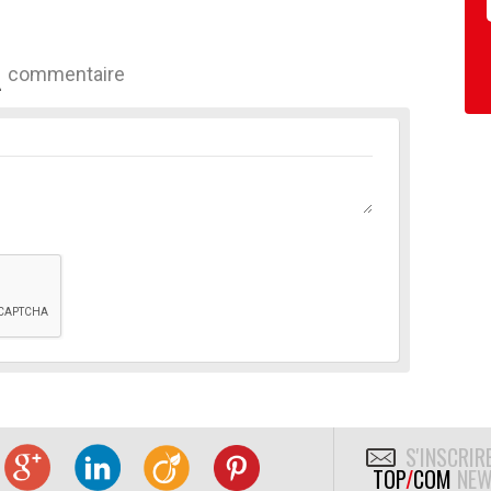
commentaire
S'INSCRIR
TOP
/
COM
NEW