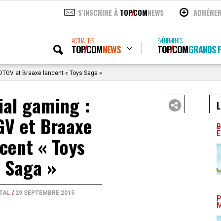
S'INSCRIRE À
TOP
COM
NEWS
ADHÉRE
ACTUALITÉS
ÉVÉNEMENTS
TOP
COM
NEWS
TOP
COM
GRANDS P
iDTGV et Braaxe lancent « Toys Saga »
ial gaming :
L
GV et Braaxe
B
E
cent « Toys
Saga »
ITAL
/
29 SEPTEMBRE 2015
P
M