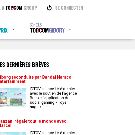
R À
TOP
COM
GROUP
SE CONNECTER
CONSEILS
RIX
TOP
COM
GIBORY
ES DERNIÈRES BRÈVES
iborg reconduite par Bandai Namco
ntertainment
iDTGV a lancé l’été dernier
avec le soutien de l’agence
Braaxe l’application de
social gaming « Toys
saga ».
...
anzani régale tout le monde avec
arcel
iDTGV a lancé l’été dernier