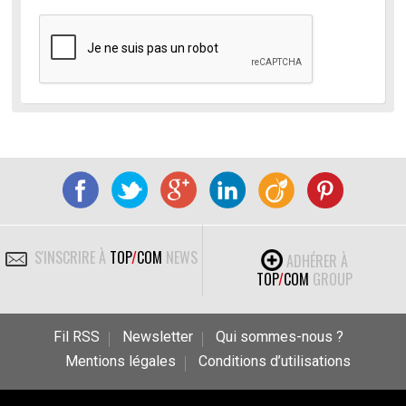
S'INSCRIRE À
TOP
/
COM
NEWS
ADHÉRER À
TOP
/
COM
GROUP
Fil RSS
Newsletter
Qui sommes-nous ?
Mentions légales
Conditions d’utilisations