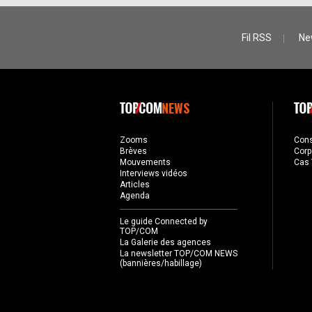
Fil RSS
Ne
NEWS
Zooms
Con
Brèves
Corp
Mouvements
Cas 
Interviews vidéos
Articles
Agenda
Le guide Connected by
TOP/COM
La Galerie des agences
La newsletter TOP/COM NEWS
(bannières/habillage)