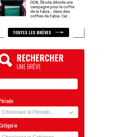
DDB, Škoda dévoile une
campagne pour le coffre
de la Fabia… dans des
coffres de Fabia. Car
...
TOUTES LES BRÈVES
RECHERCHER
UNE BRÈVE
Période
Catégorie