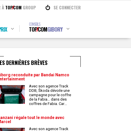
R À
TOP
COM
GROUP
SE CONNECTER
CONSEILS
RIX
TOP
COM
GIBORY
ES DERNIÈRES BRÈVES
iborg reconduite par Bandai Namco
ntertainment
Avec son agence Track
DDB, Škoda dévoile une
campagne pour le coffre
de la Fabia… dans des
coffres de Fabia. Car
...
anzani régale tout le monde avec
arcel
Avec son agence Track