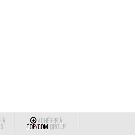
E À
ADHÉRER À
S
TOP
/
COM
GROUP