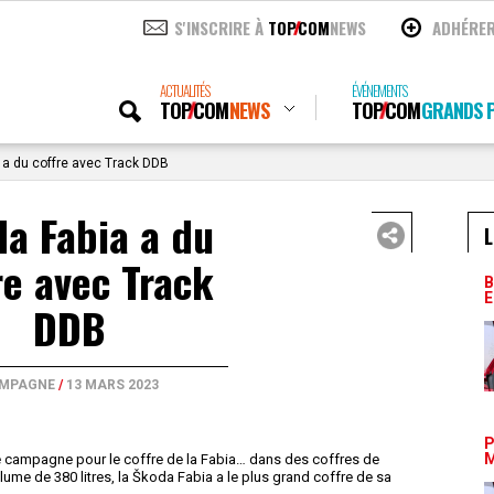
S'INSCRIRE À
TOP
COM
NEWS
ADHÉRE
ACTUALITÉS
ÉVÉNEMENTS
TOP
COM
NEWS
TOP
COM
GRANDS P
 a du coffre avec Track DDB
a Fabia a du
L
re avec Track
B
E
DDB
MPAGNE
/
13 MARS 2023
P
M
 campagne pour le coffre de la Fabia… dans des coffres de
olume de 380 litres, la Škoda Fabia a le plus grand coffre de sa