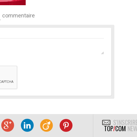
commentaire
S'INSCRIR
TOP
/
COM
NEW