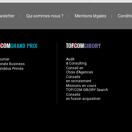
wsletter
Qui sommes-nous ?
Mentions légales
Conditio
GRAND PRIX
GIBORY
sumer
Audit
& Consulting
orate Business
Conseil en
Vidéos Primés
Choix d’Agences
Conseils
en recrutement
Missions en cours
TOP/COM GIBORY Search
Conseils
en fusion acquisition