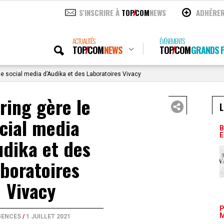
S'INSCRIRE À
TOP
COM
NEWS
ADHÉRE
ACTUALITÉS
ÉVÉNEMENTS
TOP
COM
NEWS
TOP
COM
GRANDS P
le social media d’Audika et des Laboratoires Vivacy
ring gère le
L
cial media
B
E
udika et des
boratoires
Vivacy
P
M
GENCES
/
1 JUILLET 2021