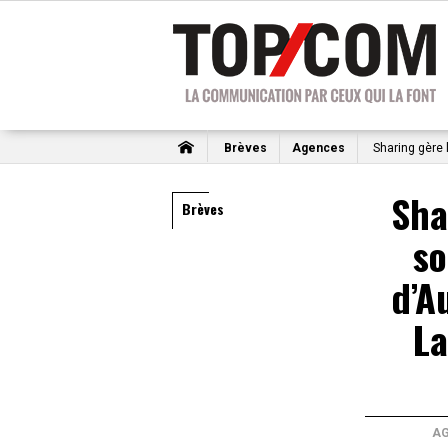
Brèves
Agences
Sharing gère 
Sha
Brèves
so
d’A
La
A