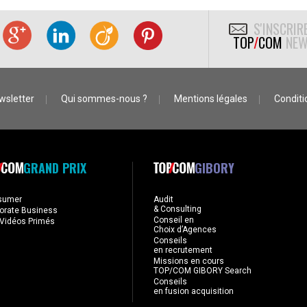
S'INSCRIR
TOP
/
COM
NEW
wsletter
Qui sommes-nous ?
Mentions légales
Conditio
GRAND PRIX
GIBORY
sumer
Audit
& Consulting
orate Business
Conseil en
Vidéos Primés
Choix d’Agences
Conseils
en recrutement
Missions en cours
TOP/COM GIBORY Search
Conseils
en fusion acquisition