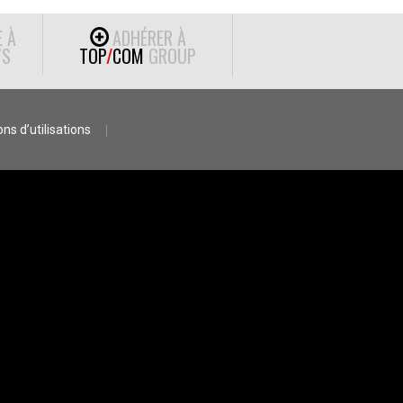
E À
ADHÉRER À
S
TOP
/
COM
GROUP
ns d’utilisations