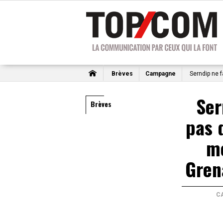
Brèves
Campagne
Serndip ne 
Ser
Brèves
pas 
m
Gren
C