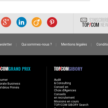
S'INSCRIR
TOP
/
COM
NEW
wsletter
Qui sommes-nous ?
Mentions légales
Conditio
GRAND PRIX
GIBORY
sumer
Audit
& Consulting
orate Business
Conseil en
Vidéos Primés
Choix d’Agences
Conseils
en recrutement
Missions en cours
TOP/COM GIBORY Search