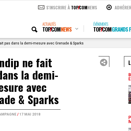
S'INSCRIRE À
TOP
COM
NEWS
ADHÉRE
ACTUALITÉS
ÉVÉNEMENTS
TOP
COM
NEWS
TOP
COM
GRANDS P
fait pas dans la demi-mesure avec Grenade & Sparks
ndip ne fait
L
dans la demi-
B
E
esure avec
ade & Sparks
AMPAGNE
/
17 MAI 2018
P
M