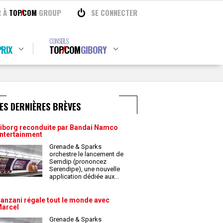
R À
TOP
COM
GROUP
SE CONNECTER
CONSEILS
RIX
TOP
COM
GIBORY
ES DERNIÈRES BRÈVES
iborg reconduite par Bandai Namco
ntertainment
Grenade & Sparks
orchestre le lancement de
Serndip (prononcez
Serendipe), une nouvelle
application dédiée aux
...
anzani régale tout le monde avec
arcel
Grenade & Sparks