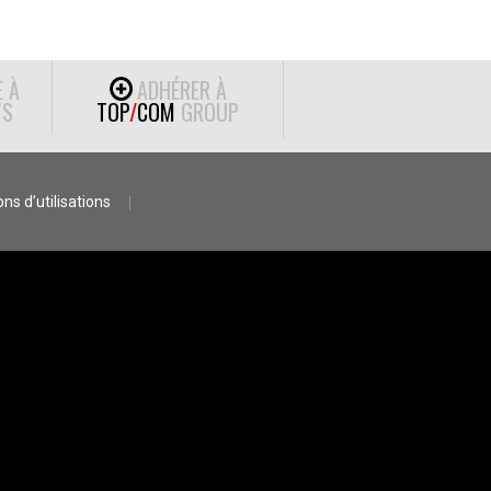
E À
ADHÉRER À
S
TOP
/
COM
GROUP
ns d’utilisations