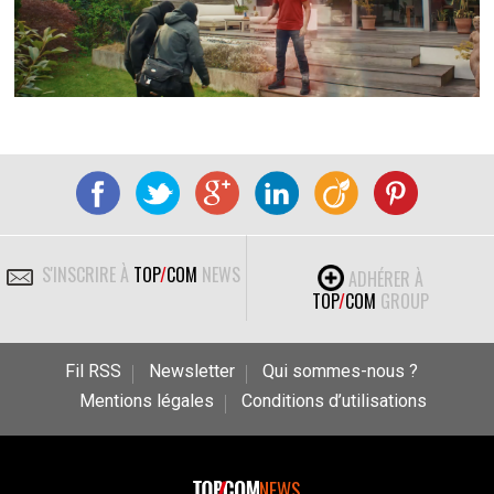
S'INSCRIRE À
TOP
/
COM
NEWS
ADHÉRER À
TOP
/
COM
GROUP
Fil RSS
Newsletter
Qui sommes-nous ?
Mentions légales
Conditions d’utilisations
NEWS