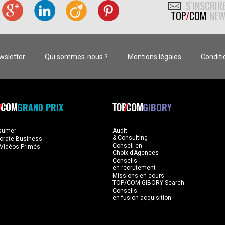
S'INSCRIR
TOP
/
COM
NEW
wsletter
Qui sommes-nous ?
Mentions légales
Conditio
GRAND PRIX
GIBORY
sumer
Audit
& Consulting
orate Business
Conseil en
Vidéos Primés
Choix d’Agences
Conseils
en recrutement
Missions en cours
TOP/COM GIBORY Search
Conseils
en fusion acquisition