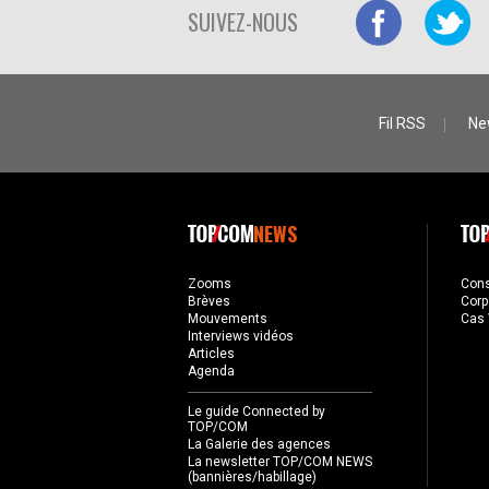
SUIVEZ-NOUS
Fil RSS
Ne
NEWS
Zooms
Con
Brèves
Corp
Mouvements
Cas 
Interviews vidéos
Articles
Agenda
Le guide Connected by
TOP/COM
La Galerie des agences
La newsletter TOP/COM NEWS
(bannières/habillage)