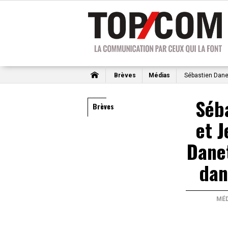
Brèves
Médias
Sébastien Danet
Séb
Brèves
et J
Danet
dan
MÉ