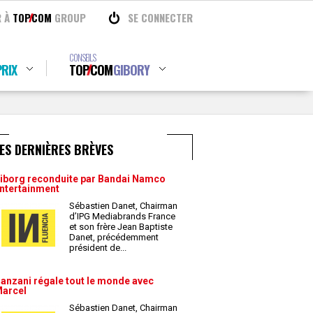
R À
TOP
COM
GROUP
SE CONNECTER
CONSEILS
RIX
TOP
COM
GIBORY
ES DERNIÈRES BRÈVES
iborg reconduite par Bandai Namco
ntertainment
Sébastien Danet, Chairman
d’IPG Mediabrands France
et son frère Jean Baptiste
Danet, précédemment
président de
...
anzani régale tout le monde avec
arcel
Sébastien Danet, Chairman