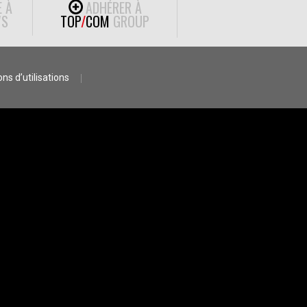
E À
ADHÉRER À
S
TOP
/
COM
GROUP
ns d’utilisations