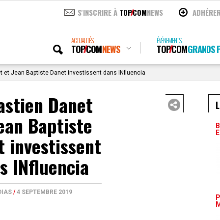
S'INSCRIRE À
TOP
COM
NEWS
ADHÉRE
ACTUALITÉS
ÉVÉNEMENTS
TOP
COM
NEWS
TOP
COM
GRANDS P
 et Jean Baptiste Danet investissent dans INfluencia
astien Danet
L
ean Baptiste
B
E
 investissent
s INfluencia
DIAS
/
4 SEPTEMBRE 2019
P
M