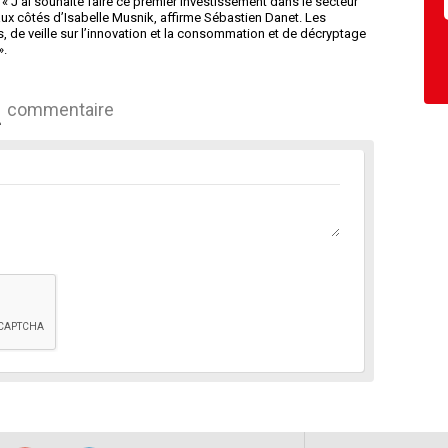
 « J’ai souhaité faire ce premier investissement dans le secteur
aux côtés d’Isabelle Musnik, affirme Sébastien Danet. Les
 de veille sur l’innovation et la consommation et de décryptage
».
commentaire