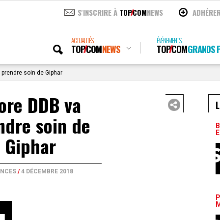
S'INSCRIRE À
TOP
COM
NEWS
ADHÉRE
ACTUALITÉS
ÉVÉNEMENTS
TOP
COM
NEWS
TOP
COM
GRANDS P
prendre soin de Giphar
ore DDB va
L
ndre soin de
B
E
Giphar
NCES
/
4 DÉCEMBRE 2018
P
M