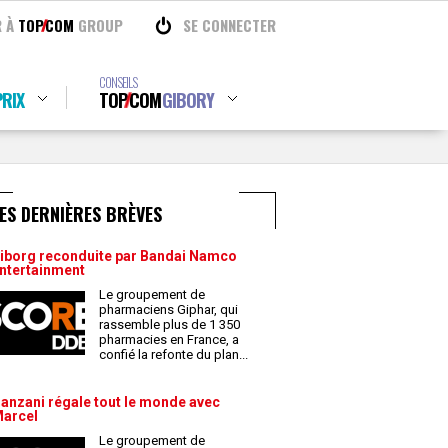
R À
TOP
COM
GROUP
SE CONNECTER
CONSEILS
RIX
TOP
COM
GIBORY
ES DERNIÈRES BRÈVES
iborg reconduite par Bandai Namco
ntertainment
Le groupement de
pharmaciens Giphar, qui
rassemble plus de 1 350
pharmacies en France, a
confié la refonte du plan
...
anzani régale tout le monde avec
arcel
Le groupement de