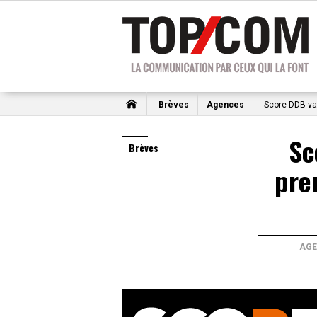
Brèves
Agences
Score DDB va 
Sc
Brèves
pre
AGE