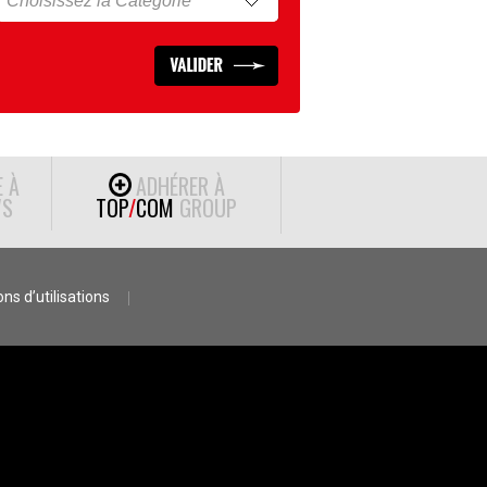
E À
ADHÉRER À
S
TOP
/
COM
GROUP
ns d’utilisations