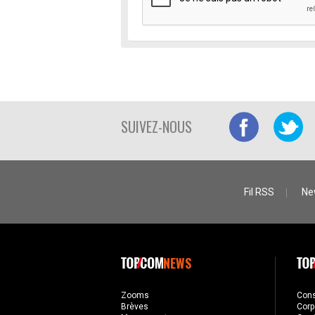
SUIVEZ-NOUS
Fil RSS
Ne
NEWS
Zooms
Con
Brèves
Corp