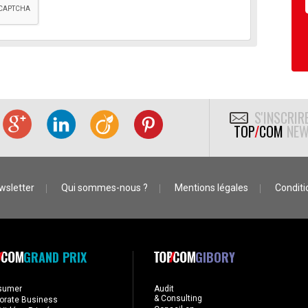
S'INSCRIR
TOP
/
COM
NEW
wsletter
Qui sommes-nous ?
Mentions légales
Conditio
GRAND PRIX
GIBORY
sumer
Audit
& Consulting
orate Business