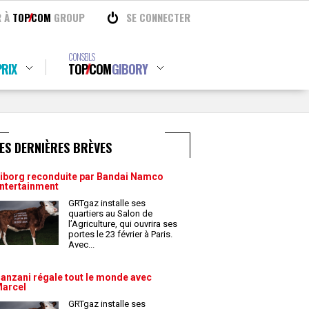
R À
TOP
COM
GROUP
SE CONNECTER
CONSEILS
RIX
TOP
COM
GIBORY
ES DERNIÈRES BRÈVES
iborg reconduite par Bandai Namco
ntertainment
GRTgaz installe ses
quartiers au Salon de
l’Agriculture, qui ouvrira ses
portes le 23 février à Paris.
Avec
...
anzani régale tout le monde avec
arcel
GRTgaz installe ses