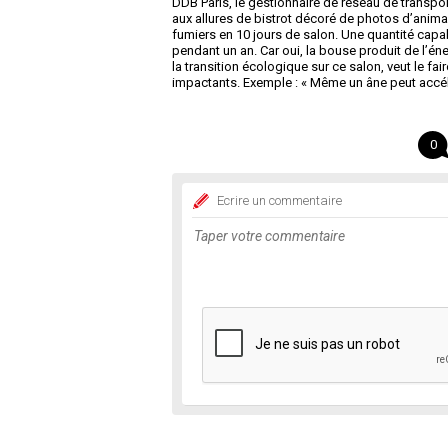
DDB Paris, le gestionnaire de réseau de transp
aux allures de bistrot décoré de photos d’animau
fumiers en 10 jours de salon. Une quantité capab
pendant un an. Car oui, la bouse produit de l’én
la transition écologique sur ce salon, veut le fa
impactants. Exemple : « Même un âne peut accéle
0
Ecrire un commentaire