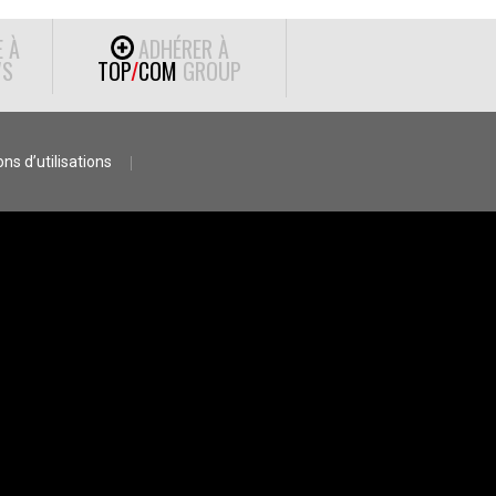
E À
ADHÉRER À
S
TOP
/
COM
GROUP
ns d’utilisations