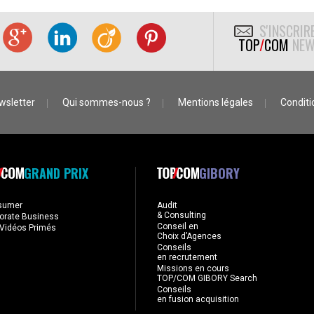
S'INSCRIR
TOP
/
COM
NEW
wsletter
Qui sommes-nous ?
Mentions légales
Conditio
GRAND PRIX
GIBORY
sumer
Audit
& Consulting
orate Business
Conseil en
Vidéos Primés
Choix d’Agences
Conseils
en recrutement
Missions en cours
TOP/COM GIBORY Search
Conseils
en fusion acquisition