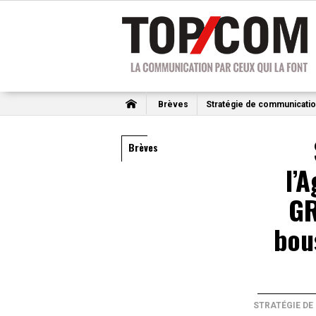
Brèves
Stratégie de communicati
Brèves
l’A
GR
bou
STRATÉGIE D