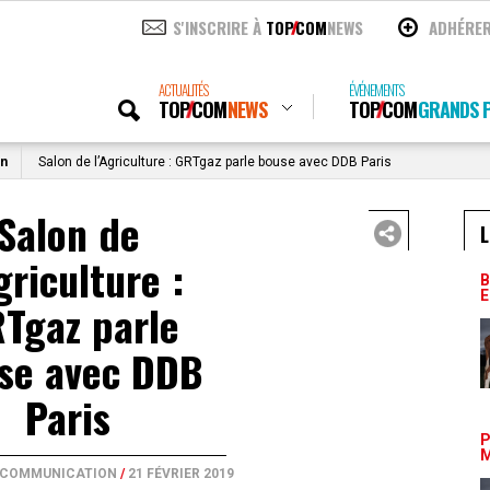
S'INSCRIRE À
TOP
COM
NEWS
ADHÉRE
ACTUALITÉS
ÉVÉNEMENTS
TOP
COM
NEWS
TOP
COM
GRANDS P
on
Salon de l’Agriculture : GRTgaz parle bouse avec DDB Paris
Salon de
L
griculture :
B
E
Tgaz parle
se avec DDB
Paris
P
M
E COMMUNICATION
/
21 FÉVRIER 2019