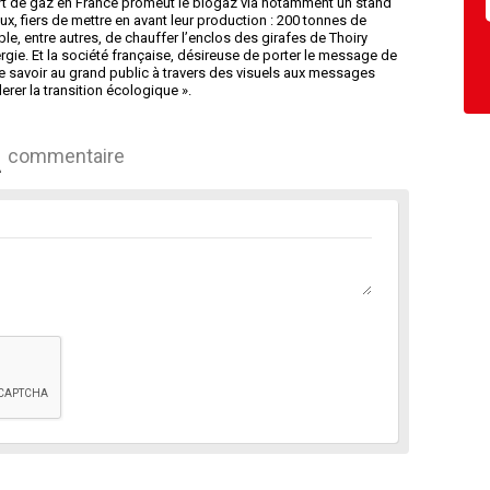
ort de gaz en France promeut le biogaz via notamment un stand
x, fiers de mettre en avant leur production : 200 tonnes de
le, entre autres, de chauffer l’enclos des girafes de Thoiry
ergie. Et la société française, désireuse de porter le message de
ire savoir au grand public à travers des visuels aux messages
rer la transition écologique ».
commentaire