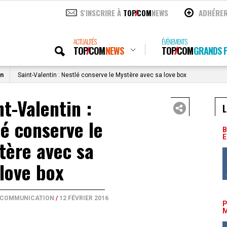
S'INSCRIRE À
TOP
COM
NEWS
ADHÉRE
ACTUALITÉS
ÉVÉNEMENTS
TOP
COM
NEWS
TOP
COM
GRANDS P
on
Saint-Valentin : Nestlé conserve le Mystère avec sa love box
nt-Valentin :
L
é conserve le
B
E
tère avec sa
love box
E COMMUNICATION
/
12 FÉVRIER 2016
P
M