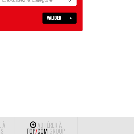
E À
ADHÉRER À
S
TOP
/
COM
GROUP