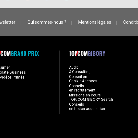
wsletter
Qui sommes-nous ?
Mentions légales
Conditio
GRAND PRIX
GIBORY
sumer
Audit
& Consulting
orate Business
Conseil en
Vidéos Primés
Choix d’Agences
Conseils
en recrutement
Missions en cours
TOP/COM GIBORY Search
Conseils
en fusion acquisition