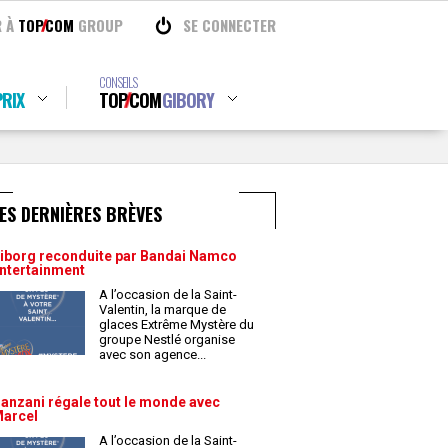
R À
TOP
COM
GROUP
SE CONNECTER
CONSEILS
RIX
TOP
COM
GIBORY
ES DERNIÈRES BRÈVES
iborg reconduite par Bandai Namco
ntertainment
A l’occasion de la Saint-
Valentin, la marque de
glaces Extrême Mystère du
groupe Nestlé organise
avec son agence
...
anzani régale tout le monde avec
arcel
A l’occasion de la Saint-