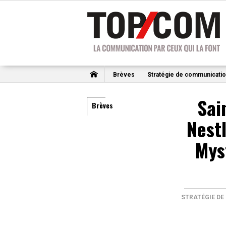
Brèves
Stratégie de communicati
Sai
Brèves
Nestl
Mys
STRATÉGIE D