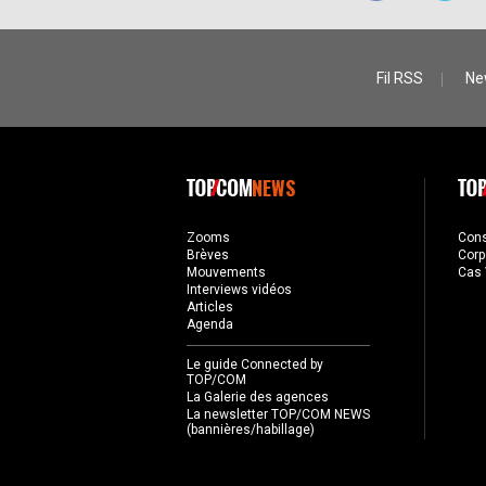
Fil RSS
Ne
NEWS
Zooms
Con
Brèves
Corp
Mouvements
Cas 
Interviews vidéos
Articles
Agenda
Le guide Connected by
TOP/COM
La Galerie des agences
La newsletter TOP/COM NEWS
(bannières/habillage)