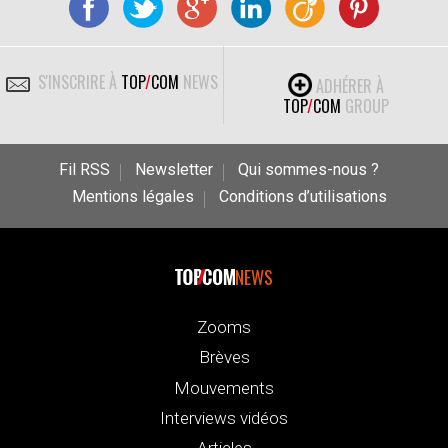
S'INSCRIRE À
TOP
/
COM
NEWS
ADHÉRER À
TOP
/
COM
GROUP
Fil RSS
Newsletter
Qui sommes-nous ?
Mentions légales
Conditions d’utilisations
NEWS
Zooms
Brèves
Mouvements
Interviews vidéos