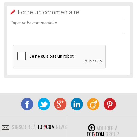
Ecrire un commentaire
S'INSCRIRE À
TOP
/
COM
NEWS
ADHÉRER À
TOP
/
COM
GROUP