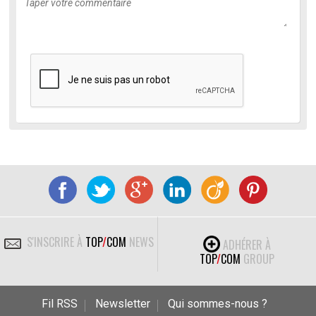
S'INSCRIRE À
TOP
/
COM
NEWS
ADHÉRER À
TOP
/
COM
GROUP
Fil RSS
Newsletter
Qui sommes-nous ?