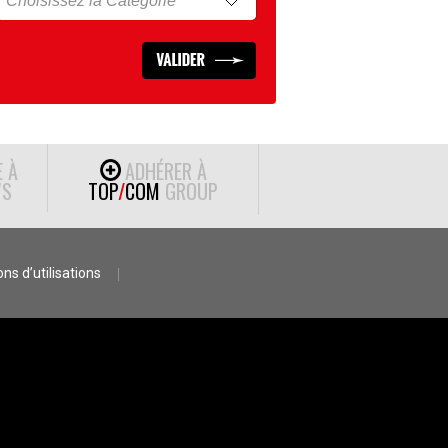
E À
ADHÉRER À
S
TOP
/
COM
GROUP
ns d’utilisations