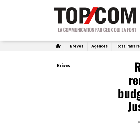
Brèves
Agences
Rosa Paris re
R
Brèves
re
budg
Ju