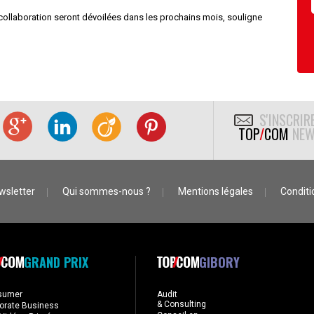
collaboration seront dévoilées dans les prochains mois, souligne
S'INSCRIR
TOP
/
COM
NEW
wsletter
Qui sommes-nous ?
Mentions légales
Conditio
GRAND PRIX
GIBORY
sumer
Audit
& Consulting
orate Business