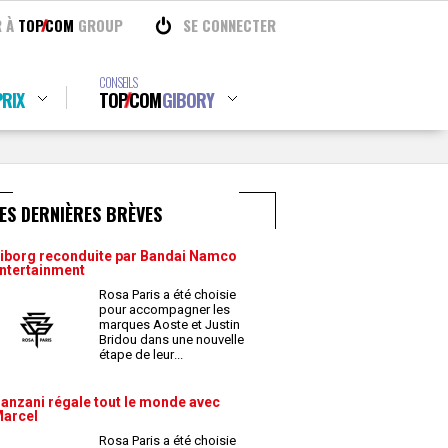
R À
TOP
COM
GROUP
SE CONNECTER
CONSEILS
RIX
TOP
COM
GIBORY
ES DERNIÈRES BRÈVES
iborg reconduite par Bandai Namco
ntertainment
Rosa Paris a été choisie
pour accompagner les
marques Aoste et Justin
Bridou dans une nouvelle
étape de leur
...
anzani régale tout le monde avec
arcel
Rosa Paris a été choisie