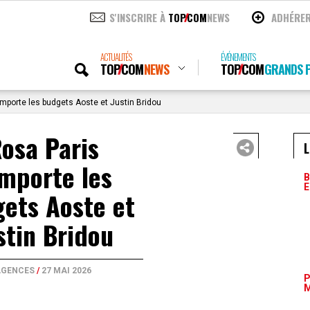
S'INSCRIRE À
TOP
COM
NEWS
ADHÉRE
ACTUALITÉS
ÉVÉNEMENTS
TOP
COM
NEWS
TOP
COM
GRANDS P
mporte les budgets Aoste et Justin Bridou
osa Paris
L
mporte les
B
E
ets Aoste et
stin Bridou
AGENCES
/
27 MAI 2026
P
M