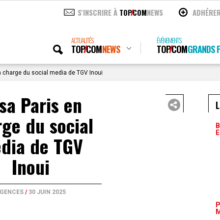
S'INSCRIRE À
TOP
COM
NEWS
ADHÉRE
ACTUALITÉS
ÉVÉNEMENTS
TOP
COM
NEWS
TOP
COM
GRANDS P
 charge du social media de TGV Inoui
sa Paris en
L
ge du social
B
E
dia de TGV
Inoui
GENCES
/
30 JUIN 2025
P
M