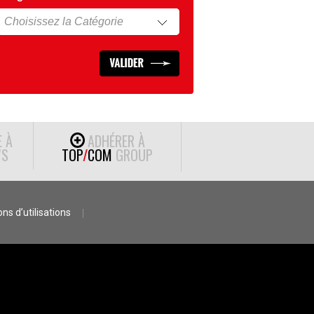
E À
ADHÉRER À
S
TOP
/
COM
GROUP
ns d’utilisations