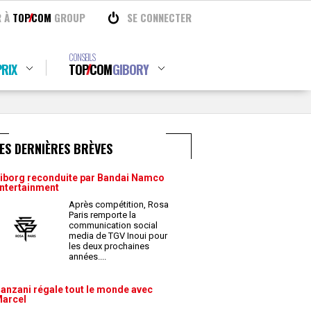
R À
TOP
COM
GROUP
SE CONNECTER
CONSEILS
RIX
TOP
COM
GIBORY
ES DERNIÈRES BRÈVES
iborg reconduite par Bandai Namco
ntertainment
Après compétition, Rosa
Paris remporte la
communication social
media de TGV Inoui pour
les deux prochaines
années.
...
anzani régale tout le monde avec
arcel