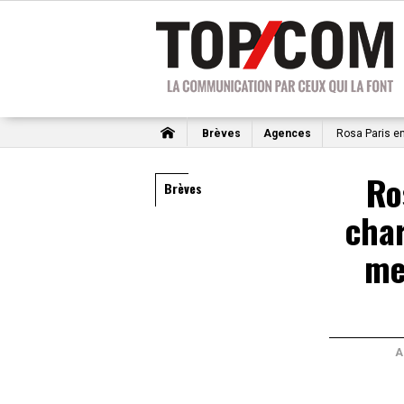
Brèves
Agences
Rosa Paris en
Ro
Brèves
char
me
A