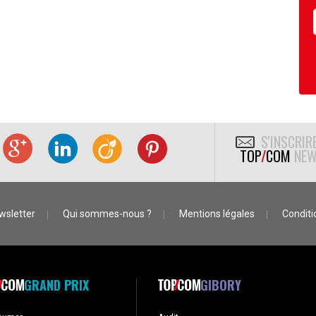
S'INSCRIR
TOP
/
COM
NEW
wsletter
Qui sommes-nous ?
Mentions légales
Conditio
GRAND PRIX
GIBORY