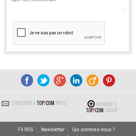
S'INSCRIRE À
TOP
/
COM
NEWS
ADHÉRER À
TOP
/
COM
GROUP
Fil RSS
Newsletter
Qui sommes-nous ?