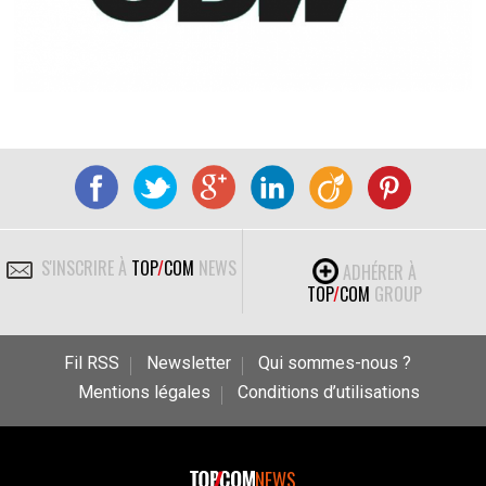
S'INSCRIRE À
TOP
/
COM
NEWS
ADHÉRER À
TOP
/
COM
GROUP
Fil RSS
Newsletter
Qui sommes-nous ?
Mentions légales
Conditions d’utilisations
NEWS