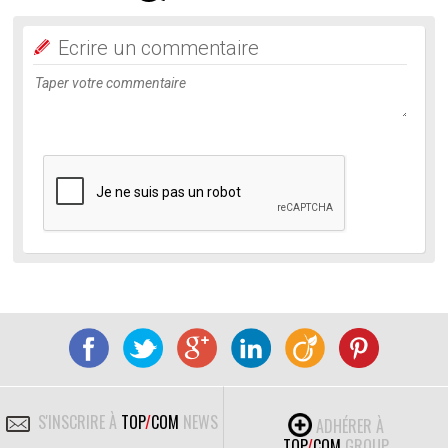
Ecrire un commentaire
S'INSCRIRE À
TOP
/
COM
NEWS
ADHÉRER À
TOP
/
COM
GROUP