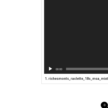
00:00
1.
richesmonts_raclette_18s_msa_mixt
0