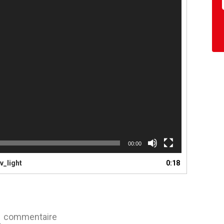
00:00
v_light
0:18
commentaire