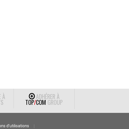
E À
ADHÉRER À
S
TOP
/
COM
GROUP
ns d’utilisations