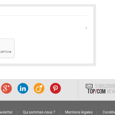
S'INSCRIR
TOP
/
COM
NEW
wsletter
Qui sommes-nous ?
Mentions légales
Conditio