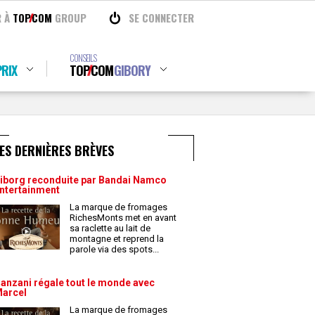
R À
TOP
COM
GROUP
SE CONNECTER
CONSEILS
RIX
TOP
COM
GIBORY
ES DERNIÈRES BRÈVES
iborg reconduite par Bandai Namco
ntertainment
La marque de fromages
RichesMonts met en avant
sa raclette au lait de
montagne et reprend la
parole via des spots
...
anzani régale tout le monde avec
arcel
La marque de fromages