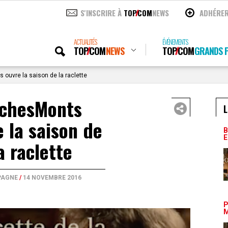
S'INSCRIRE À
TOP
COM
NEWS
ADHÉRE
ACTUALITÉS
ÉVÉNEMENTS
TOP
COM
NEWS
TOP
COM
GRANDS P
ouvre la saison de la raclette
chesMonts
L
e la saison de
B
E
a raclette
AGNE
/
14 NOVEMBRE 2016
P
M