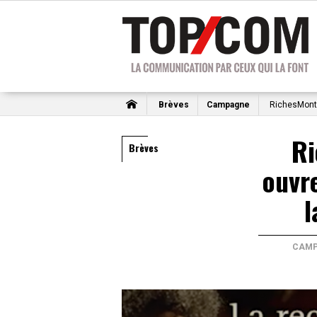
Brèves
Campagne
RichesMonts 
Ri
Brèves
ouvr
l
CAMP