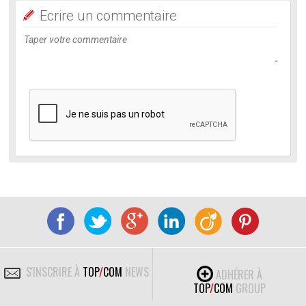
Ecrire un commentaire
S'INSCRIRE À
TOP
/
COM
NEWS
ADHÉRER À
TOP
/
COM
GROUP