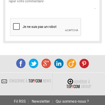
S'INSCRIRE À
TOP
/
COM
NEWS
ADHÉRER À
TOP
/
COM
GROUP
Fil RSS
Newsletter
Qui sommes-nous ?