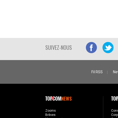
SUIVEZ-NOUS
Fil RSS
Ne
NEWS
Zooms
Con
Brèves
Corp