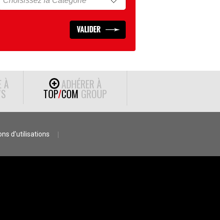
E À
ADHÉRER À
S
TOP
/
COM
GROUP
ns d’utilisations