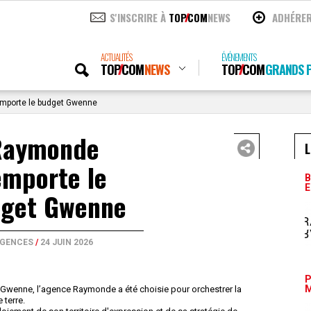
S'INSCRIRE À
TOP
COM
NEWS
ADHÉRE
ACTUALITÉS
ÉVÉNEMENTS
TOP
COM
NEWS
TOP
COM
GRANDS P
porte le budget Gwenne
Raymonde
L
emporte le
B
E
get Gwenne
GENCES
/
24 JUIN 2026
P
M
e Gwenne, l’agence Raymonde a été choisie pour orchestrer la
 terre.