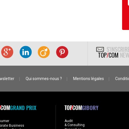
S'INSCRIR
TOP
/
COM
NEW
wsletter
Qui sommes-nous ?
Mentions légales
Conditio
GRAND PRIX
GIBORY
sumer
Audit
& Consulting
orate Business