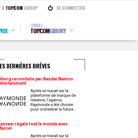
R À
TOP
COM
GROUP
SE CONNECTER
CONSEILS
RIX
TOP
COM
GIBORY
ES DERNIÈRES BRÈVES
iborg reconduite par Bandai Namco
ntertainment
Après un travail sur la
plateforme de marque de
Gwenne, l’agence
Raymonde a été choisie
pour orchestrer la future
...
anzani régale tout le monde avec
arcel
Après un travail sur la