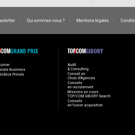
wsletter
Qui sommes-nous ?
Mentions légales
Conditio
GRAND PRIX
GIBORY
sumer
Audit
& Consulting
orate Business
Conseil en
Vidéos Primés
Choix d’Agences
Conseils
en recrutement
Missions en cours
TOP/COM GIBORY Search
Conseils
en fusion acquisition