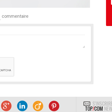
commentaire
S'INSCRIR
TOP
/
COM
NEW