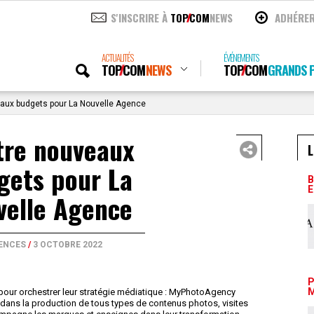
S'INSCRIRE À
TOP
COM
NEWS
ADHÉRE
ACTUALITÉS
ÉVÉNEMENTS
TOP
COM
NEWS
TOP
COM
GRANDS P
aux budgets pour La Nouvelle Agence
tre nouveaux
L
gets pour La
B
E
velle Agence
ENCES
/
3 OCTOBRE 2022
P
M
our orchestrer leur stratégie médiatique : MyPhotoAgency
 dans la production de tous types de contenus photos, visites