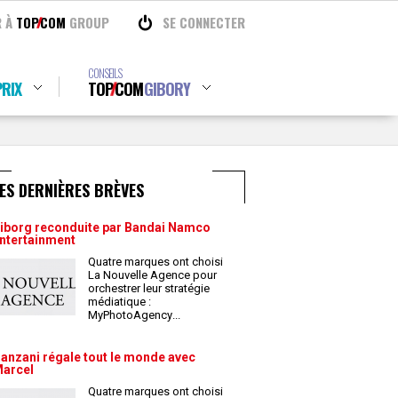
R À
TOP
COM
GROUP
SE CONNECTER
CONSEILS
RIX
TOP
COM
GIBORY
ES DERNIÈRES BRÈVES
iborg reconduite par Bandai Namco
ntertainment
Quatre marques ont choisi
La Nouvelle Agence pour
orchestrer leur stratégie
médiatique :
MyPhotoAgency
...
anzani régale tout le monde avec
arcel
Quatre marques ont choisi