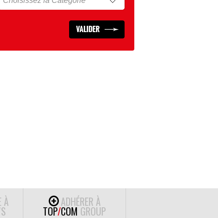
E À
ADHÉRER À
S
TOP
/
COM
GROUP