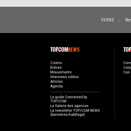
Fil RSS
Ne
NEWS
Zooms
Con
Brèves
Corp
Mouvements
Cas 
Interviews vidéos
Articles
Agenda
Le guide Connected by
TOP/COM
La Galerie des agences
La newsletter TOP/COM NEWS
(bannières/habillage)