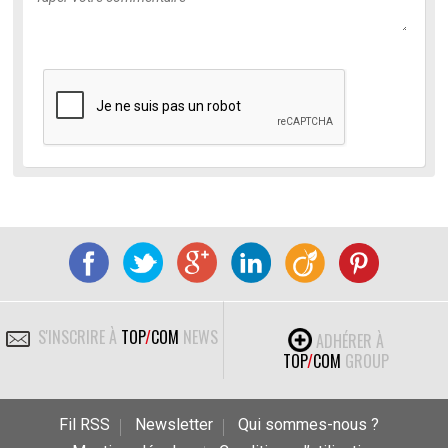
S'INSCRIRE À
TOP
/
COM
NEWS
ADHÉRER À
TOP
/
COM
GROUP
Fil RSS
Newsletter
Qui sommes-nous ?