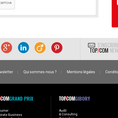
S'INSCRIR
TOP
/
COM
NEW
wsletter
Qui sommes-nous ?
Mentions légales
Conditio
GRAND PRIX
GIBORY
sumer
Audit
& Consulting
orate Business