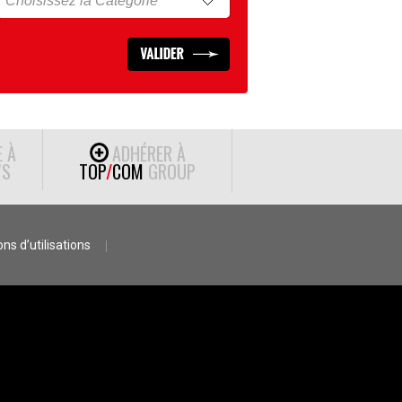
E À
ADHÉRER À
S
TOP
/
COM
GROUP
ns d’utilisations