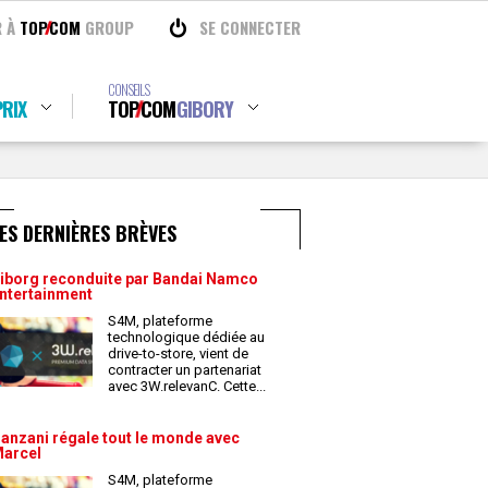
R À
TOP
COM
GROUP
SE CONNECTER
CONSEILS
RIX
TOP
COM
GIBORY
ES DERNIÈRES BRÈVES
iborg reconduite par Bandai Namco
ntertainment
S4M, plateforme
technologique dédiée au
drive-to-store, vient de
contracter un partenariat
avec 3W.relevanC. Cette
...
anzani régale tout le monde avec
arcel
S4M, plateforme