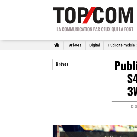
Brèves
Digital
Publicité mobile 
Publ
Brèves
S4
3
DI