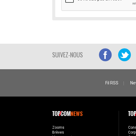
SUIVEZ-NOUS
Fil RSS
Ne
NEWS
Zooms
Con
Brèves
Corp