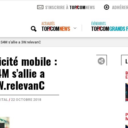
S'INSCRIRE À
TOP
COM
NEWS
ADHÉRE
ACTUALITÉS
ÉVÉNEMENTS
TOP
COM
NEWS
TOP
COM
GRANDS P
: S4M s’allie a 3W.relevanC
icité mobile :
L
M s’allie a
B
E
W.relevanC
GITAL
/
22 OCTOBRE 2018
P
M