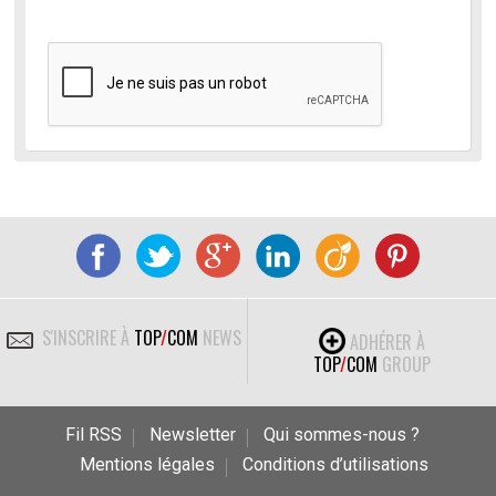
S'INSCRIRE À
TOP
/
COM
NEWS
ADHÉRER À
TOP
/
COM
GROUP
Fil RSS
Newsletter
Qui sommes-nous ?
Mentions légales
Conditions d’utilisations